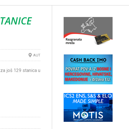
STANICE
AUT
za još 129 stanica u