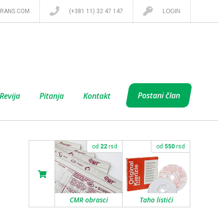
RANS.COM
(+381 11) 32 47 147
LOGIN
Postani član
Revija
Pitanja
Kontakt
od
22
rsd
od
550
rsd
CMR obrasci
Taho listići