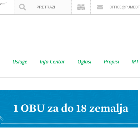
port”
OFFICE@PUMEDT
Usluge
Info Centar
Oglasi
Propisi
MT 