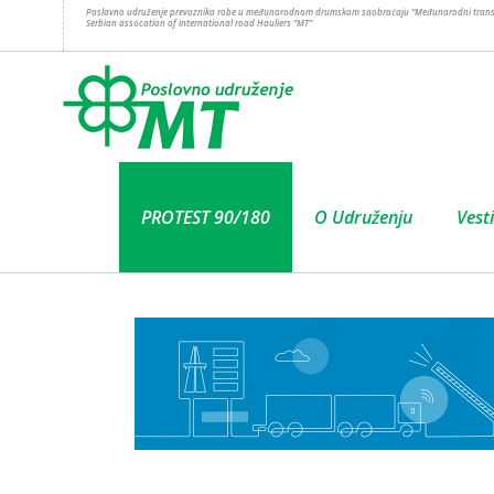
Poslovno udruženje prevoznika robe u međunarodnom drumskom saobraćaju “Međunarodni trans
Serbian assocation of international road Hauliers “MT”
PROTEST 90/180
O Udruženju
Vesti