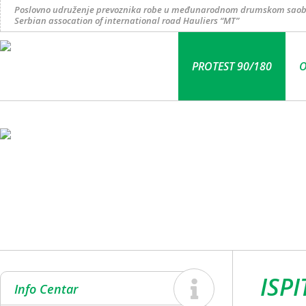
Poslovno udruženje prevoznika robe u međunarodnom drumskom saob
Serbian assocation of international road Hauliers “MT”
PROTEST 90/180
O
ISP
Info Centar