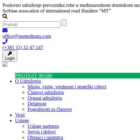
Poslovno udruženje prevoznika robe u međunarodnom drumskom sao
Serbian assocation of international road Hauliers “MT”
office@pumedtrans.com
(+381 11) 32 47 147
Login
PROTEST 90/180
O Udruženju
Misija, vizija, vrednosti i strateški ciljevi
Članovi udruženja
Organi udruženja
Delatnost
Pogodnosti za članove
Vesti
Usluge
Usluge partnera
Servis i delovi
Obrasci i uputstva