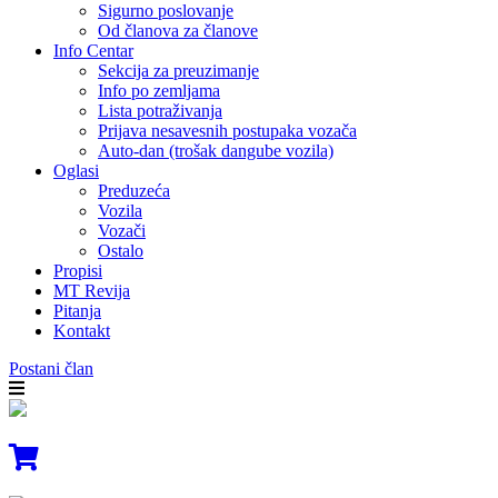
Sigurno poslovanje
Od članova za članove
Info Centar
Sekcija za preuzimanje
Info po zemljama
Lista potraživanja
Prijava nesavesnih postupaka vozača
Auto-dan (trošak dangube vozila)
Oglasi
Preduzeća
Vozila
Vozači
Ostalo
Propisi
MT Revija
Pitanja
Kontakt
Postani član