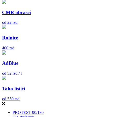
CMR obrasci
od
22
rsd
Rolnice
400
rsd
AdBlue
od
52
rsd / l
Taho listići
od
550
rsd
PROTEST 90/180