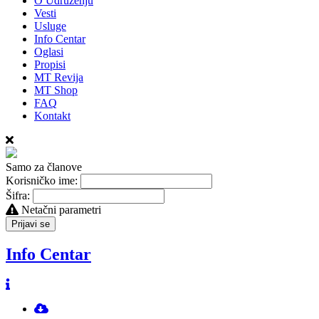
O Udruženju
Vesti
Usluge
Info Centar
Oglasi
Propisi
MT Revija
MT Shop
FAQ
Kontakt
Samo za članove
Korisničko ime:
Šifra:
Netačni parametri
Prijavi se
Info Centar