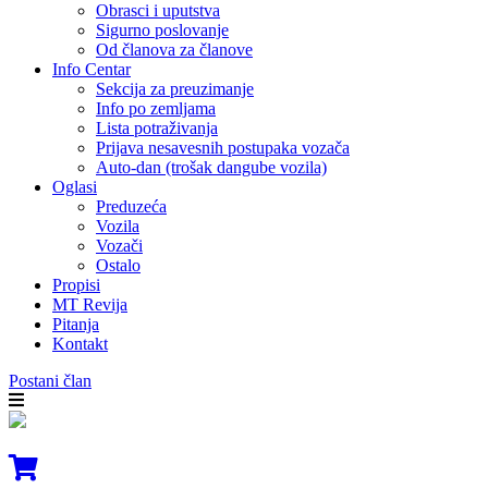
Obrasci i uputstva
Sigurno poslovanje
Od članova za članove
Info Centar
Sekcija za preuzimanje
Info po zemljama
Lista potraživanja
Prijava nesavesnih postupaka vozača
Auto-dan (trošak dangube vozila)
Oglasi
Preduzeća
Vozila
Vozači
Ostalo
Propisi
MT Revija
Pitanja
Kontakt
Postani član