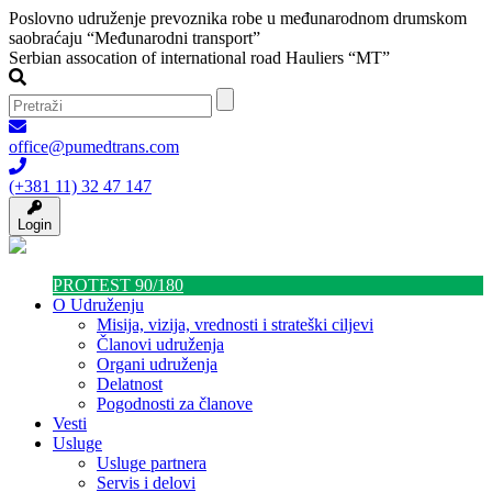
Poslovno udruženje prevoznika robe u međunarodnom drumskom
saobraćaju “Međunarodni transport”
Serbian assocation of international road Hauliers “MT”
office@pumedtrans.com
(+381 11) 32 47 147
Login
PROTEST 90/180
O Udruženju
Misija, vizija, vrednosti i strateški ciljevi
Članovi udruženja
Organi udruženja
Delatnost
Pogodnosti za članove
Vesti
Usluge
Usluge partnera
Servis i delovi