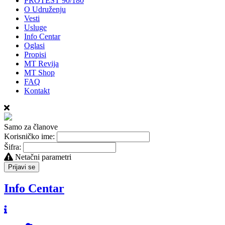
PROTEST 90/180
O Udruženju
Vesti
Usluge
Info Centar
Oglasi
Propisi
MT Revija
MT Shop
FAQ
Kontakt
Samo za članove
Korisničko ime:
Šifra:
Netačni parametri
Prijavi se
Info Centar