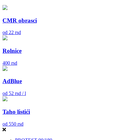
CMR obrasci
od
22
rsd
Rolnice
400
rsd
AdBlue
od
52
rsd / l
Taho listići
od
550
rsd