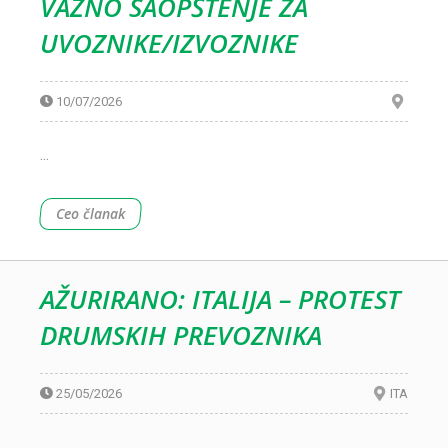
VAŽNO SAOPŠTENJE ZA
UVOZNIKE/IZVOZNIKE
10/07/2026
...
Ceo članak
AŽURIRANO: ITALIJA – PROTEST
DRUMSKIH PREVOZNIKA
25/05/2026
ITA
...