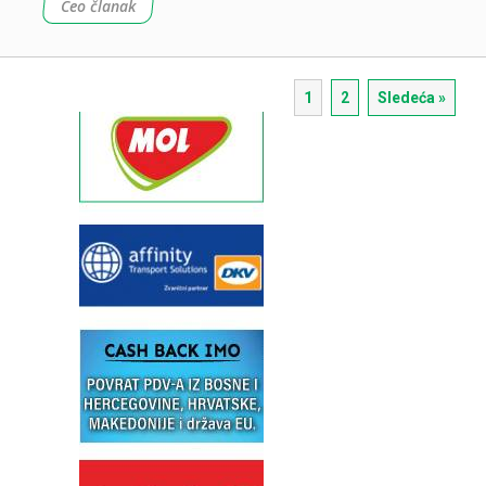
Ceo članak
1
2
Sledeća »