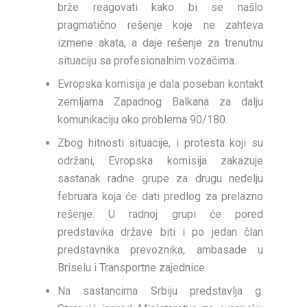
brže reagovati kako bi se našlo
pragmatično rešenje koje ne zahteva
izmene akata, a daje rešenje za trenutnu
situaciju sa profesionalnim vozačima.
Evropska komisija je dala poseban kontakt
zemljama Zapadnog Balkana za dalju
komunikaciju oko problema 90/180.
Zbog hitnosti situacije, i protesta koji su
održani, Evropska komisija zakazuje
sastanak radne grupe za drugu nedelju
februara koja će dati predlog za prelazno
rešenje. U radnoj grupi će pored
predstavika države biti i po jedan član
predstavnika prevoznika, ambasade u
Briselu i Transportne zajednice.
Na sastancima Srbiju predstavlja g.