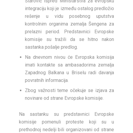
Starović ispred Ministarstva za evropsku
integraciju koji je između ostalog predložio
rešenje u vidu posebnog uputstva
kontrolnim organima zemalja Šengena za
prelazni period. Predstavnici Evropske
komisije su tražili da se hitno nakon
sastanka pošalje predlog.
Na dnevnom nivou će Evropska komisija
imati kontakte sa ambasadorima zemalja
Zapadnog Balkana u Briselu radi davanja
povratnih informacija.
Zbog važnosti teme očekuje se izjava za
novinare od strane Evropske komisije.
Na sastanku su predstavnici Evropske
komisije pomenuli proteste koji su u
prethodnoj nedelji bili organizovani od strane