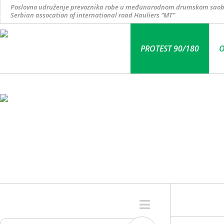
Poslovno udruženje prevoznika robe u međunarodnom drumskom saob
Serbian assocation of international road Hauliers “MT”
PROTEST 90/180
O