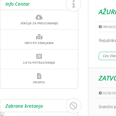
Info Centar
AŽUR
SEKCIJA ZA PREUZIMANJE
08/04/2
Republika
INFO PO ZEMLJAMA
Ceo čla
LISTA POTRAZIVANJA
ZATVO
PROPISI
22/02/2
Zabrane kretanja
Granični 