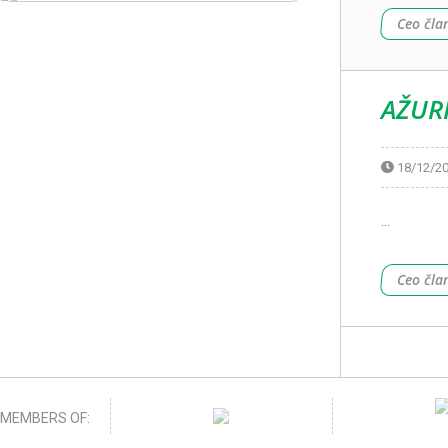
Ceo čla
AŽUR
18/12/2
...
Ceo čla
MEMBERS OF: