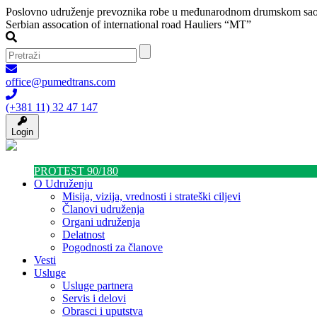
Poslovno udruženje prevoznika robe u međunarodnom drumskom sao
Serbian assocation of international road Hauliers “MT”
office@pumedtrans.com
(+381 11) 32 47 147
Login
PROTEST 90/180
O Udruženju
Misija, vizija, vrednosti i strateški ciljevi
Članovi udruženja
Organi udruženja
Delatnost
Pogodnosti za članove
Vesti
Usluge
Usluge partnera
Servis i delovi
Obrasci i uputstva