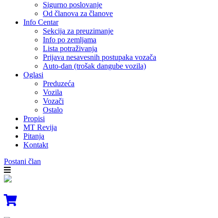
Sigurno poslovanje
Od članova za članove
Info Centar
Sekcija za preuzimanje
Info po zemljama
Lista potraživanja
Prijava nesavesnih postupaka vozača
Auto-dan (trošak dangube vozila)
Oglasi
Preduzeća
Vozila
Vozači
Ostalo
Propisi
MT Revija
Pitanja
Kontakt
Postani član