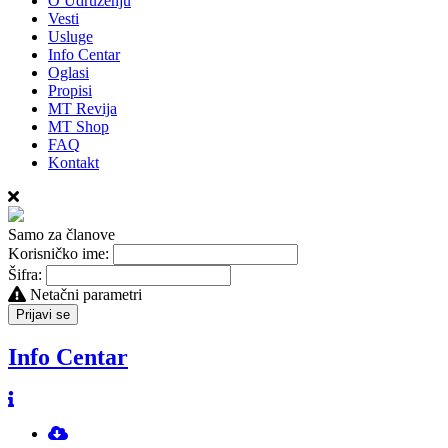
O Udruženju
Vesti
Usluge
Info Centar
Oglasi
Propisi
MT Revija
MT Shop
FAQ
Kontakt
Samo za članove
Korisničko ime:
Šifra:
Netačni parametri
Prijavi se
Info Centar