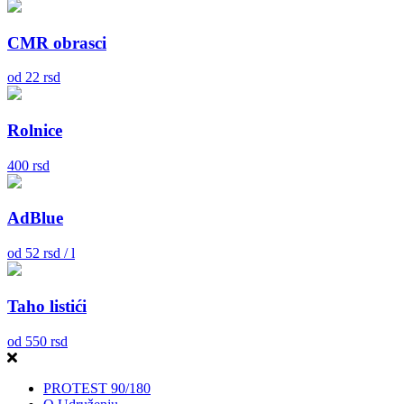
CMR obrasci
od
22
rsd
Rolnice
400
rsd
AdBlue
od
52
rsd / l
Taho listići
od
550
rsd
PROTEST 90/180