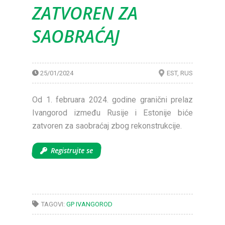
ZATVOREN ZA
SAOBRAĆAJ
25/01/2024
EST
RUS
Od 1. februara 2024. godine granični prelaz
Ivangorod između Rusije i Estonije biće
zatvoren za saobraćaj zbog rekonstrukcije.
Registrujte se
TAGOVI:
GP IVANGOROD