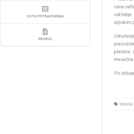
cena naft
održanje 
LISTA POTRAZIVANJA
srpskim 
Udruženj
PROPISI
prevozni
plaćene 
mesečna r
Po dobija
TAGOVI