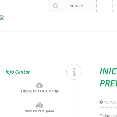
INI
Info Centar
PRE
SEKCIJA ZA PREUZIMANJE
04/04/2
INFO PO ZEMLJAMA
Poštovan