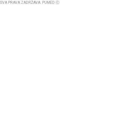
SVA PRAVA ZADRŽAVA: PUMED Ⓒ