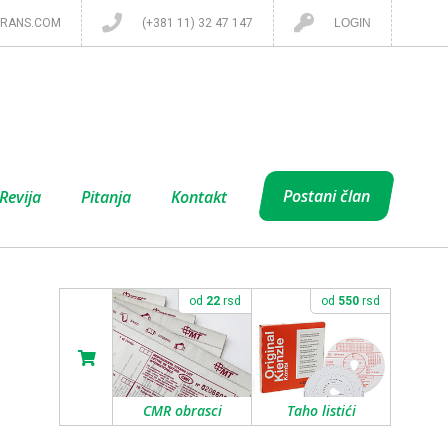
RANS.COM
(+381 11) 32 47 147
LOGIN
Postani član
Revija
Pitanja
Kontakt
od
22
rsd
od
550
rsd
CMR obrasci
Taho listići