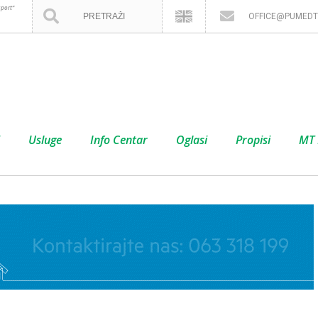
port”
OFFICE@PUMEDT
Usluge
Info Centar
Oglasi
Propisi
MT 