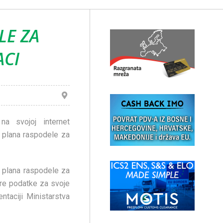
LE ZA
ACI
 na svojoj internet
g plana raspodele za
g plana raspodele za
re podatke za svoje
ntaciji Ministarstva