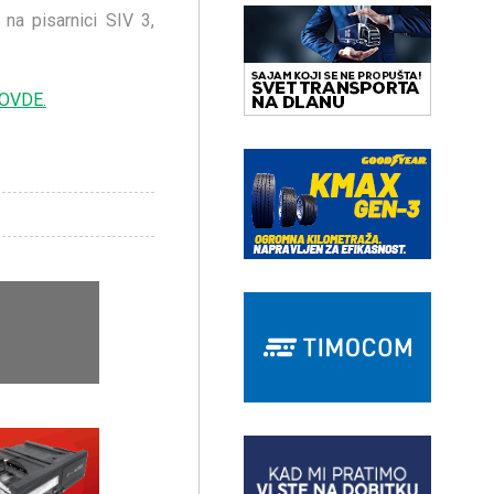
na pisarnici SIV 3,
OVDE
.