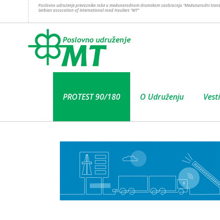
Poslovno udruženje prevoznika robe u međunarodnom drumskom saobraćaju “Međunarodni trans
Serbian assocation of international road Hauliers “MT”
PROTEST 90/180
O Udruženju
Vesti