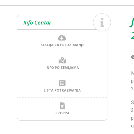
Info Centar
SEKCIJA ZA PREUZIMANJE
INFO PO ZEMLJAMA
M
p
2
LISTA POTRAZIVANJA
S
2
PROPISI
p
g