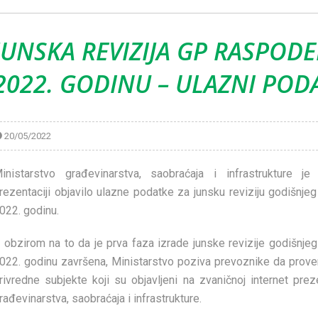
JUNSKA REVIZIJA GP RASPODE
2022. GODINU – ULAZNI POD
20/05/2022
inistarstvo građevinarstva, saobraćaja i infrastrukture je
rezentaciji objavilo ulazne podatke za junsku reviziju godišnje
022. godinu.
 obzirom na to da je prva faza izrade junske revizije godišnje
022. godinu završena, Ministarstvo poziva prevoznike da prove
rivredne subjekte koji su objavljeni na zvaničnoj internet preze
rađevinarstva, saobraćaja i infrastrukture.