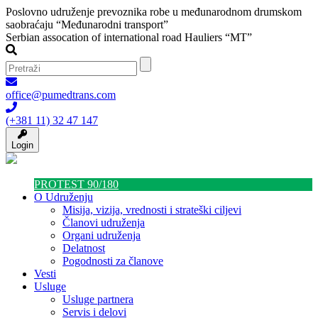
Poslovno udruženje prevoznika robe u međunarodnom drumskom
saobraćaju “Međunarodni transport”
Serbian assocation of international road Hauliers “MT”
office@pumedtrans.com
(+381 11) 32 47 147
Login
PROTEST 90/180
O Udruženju
Misija, vizija, vrednosti i strateški ciljevi
Članovi udruženja
Organi udruženja
Delatnost
Pogodnosti za članove
Vesti
Usluge
Usluge partnera
Servis i delovi