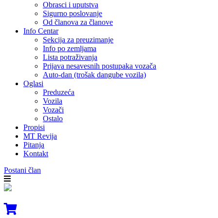
Obrasci i uputstva
Sigurno poslovanje
Od članova za članove
Info Centar
Sekcija za preuzimanje
Info po zemljama
Lista potraživanja
Prijava nesavesnih postupaka vozača
Auto-dan (trošak dangube vozila)
Oglasi
Preduzeća
Vozila
Vozači
Ostalo
Propisi
MT Revija
Pitanja
Kontakt
Postani član