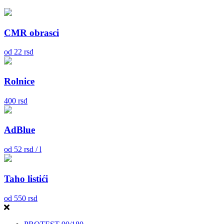
CMR obrasci
od
22
rsd
Rolnice
400
rsd
AdBlue
od
52
rsd / l
Taho listići
od
550
rsd