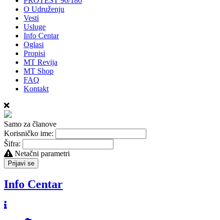
PROTEST 90/180
O Udruženju
Vesti
Usluge
Info Centar
Oglasi
Propisi
MT Revija
MT Shop
FAQ
Kontakt
Samo za članove
Korisničko ime:
Šifra:
Netačni parametri
Prijavi se
Info Centar