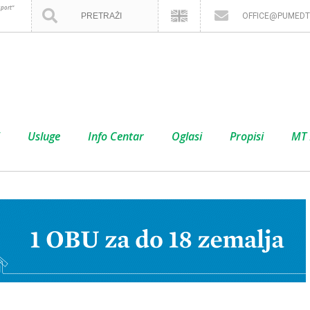
port”
OFFICE@PUMEDT
Usluge
Info Centar
Oglasi
Propisi
MT 