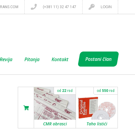
RANS.COM
(+381 11) 32 47 147
LOGIN
Postani član
Revija
Pitanja
Kontakt
od
22
rsd
od
550
rsd
CMR obrasci
Taho listići