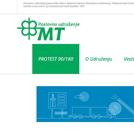
Poslovno udruženje prevoznika robe u međunarodnom drumskom saobraćaju “Međunarodni trans
Serbian assocation of international road Hauliers “MT”
PROTEST 90/180
O Udruženju
Vesti