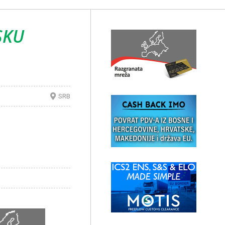
SKU
SRB