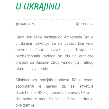
U UKRAJINU
24/02/2022
RUS
UKR
Kako Udruženje saznaje od Ambasade Srbije
u Ukrajini, savetuje se da vozači koji vrše
prevoz za Rusiju a nalaze se u Ukrajini iz
bezbednosnih razloga ne idu na granične
prelaze sa Rusijom zbog vanrednog i ratnog
stanja u ovoj zemlji.
Ministarstvo spoljnih poslova RS u svom
saopštenju je navelo da se savetuje
državljanima RS koji trenutno borave u Ukrajini
da razmotre mogućnost napuštanja teritorije
ove zemlje.