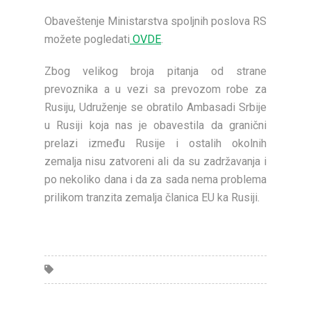
Obaveštenje Ministarstva spoljnih poslova RS
možete pogledati
OVDE
.
Zbog velikog broja pitanja od strane
prevoznika a u vezi sa prevozom robe za
Rusiju, Udruženje se obratilo Ambasadi Srbije
u Rusiji koja nas je obavestila da granični
prelazi između Rusije i ostalih okolnih
zemalja nisu zatvoreni ali da su zadržavanja i
po nekoliko dana i da za sada nema problema
prilikom tranzita zemalja članica EU ka Rusiji.