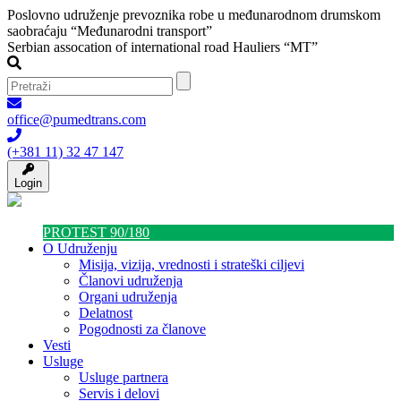
Poslovno udruženje prevoznika robe u međunarodnom drumskom
saobraćaju “Međunarodni transport”
Serbian assocation of international road Hauliers “MT”
office@pumedtrans.com
(+381 11) 32 47 147
Login
PROTEST 90/180
O Udruženju
Misija, vizija, vrednosti i strateški ciljevi
Članovi udruženja
Organi udruženja
Delatnost
Pogodnosti za članove
Vesti
Usluge
Usluge partnera
Servis i delovi