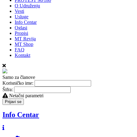
PROTEST 90/180
O Udruženju
Vesti
Usluge
Info Centar
Oglasi
Propisi
MT Revija
MT Shop
FAQ
Kontakt
Samo za članove
Korisničko ime:
Šifra:
Netačni parametri
Prijavi se
Info Centar