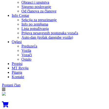
Obrasci i uputstva
Sigurno poslovanje
Od članova za članove
Info Centar
Sekcija za preuzimanje
Info po zemljama
Lista potraživanja
Prijava nesavesnih postupaka vozača
Auto-dan (trošak dangube vozila)
Oglasi
Preduzeća
Vozila
Vozači
Ostalo
Propisi
MT Revija
Pitanja
Kontakt
Postani član