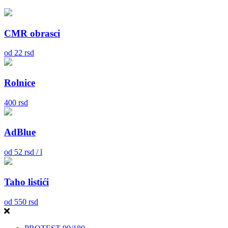
CMR obrasci
od
22
rsd
Rolnice
400
rsd
AdBlue
od
52
rsd / l
Taho listići
od
550
rsd