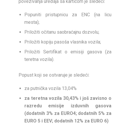
povezivanja uređaja sa karticom je sledeći:
Popuniti pristupnicu za ENC (na licu
mesta);
Priložiti očitanu saobraćajnu dozvolu;
Priložiti kopiju pasoša vlasnika vozila;
Priložiti Sertifikat o emisiji gasova (za
teretna vozila).
Popust koji se ostvaruje je sledeći:
za putnička vozila 13,04%
za teretna vozila 30,43% i još zavisno o
razredu emisije izduvnih gasova
(dodatnih 3% za EURO4; dodatnih 5% za
EURO 5 i EEV;
dodatnih 12% za EURO 6)