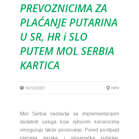
PREVOZNICIMA ZA
PLAĆANJE PUTARINA
U SR, HR i SLO
PUTEM MOL SERBIA
KARTICA
10/12/2021
HRV
Mol Serbia nastavlja sa implementacijom
dodatnih usluga koje njihovim korisnicima
omogućuju lakše poslovanje. Pored postpejd
plaćanja srpske i slovenačke putarine,