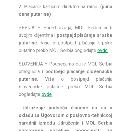
2. Plaćanje karticom direktno na rampi (
puna
cena putarine)
SRBIJA – Pored ovoga, MOL Serbia nudi
svojim klijentima i
postpejd plaćanje srpske
putarine
. Više o postpejd plaćanju srpske
putarine preko MOL Serbia pogledajte
ovde
.
SLOVENIJA – Podsećamo da je MOL Serbia
omogućila i
postpejd plaćanje slovenačke
putarine
. Više o postpejd plaćanju
slovenačke putarine preko MOL Serbia
pogledajte
ovde
.
Udruženje podseća članove da su u
skladu sa Ugovorom o poslovno-tehničkoj
saradnji između Udruženja i MOL Serbia
ugovorene posebne pogodnosti za