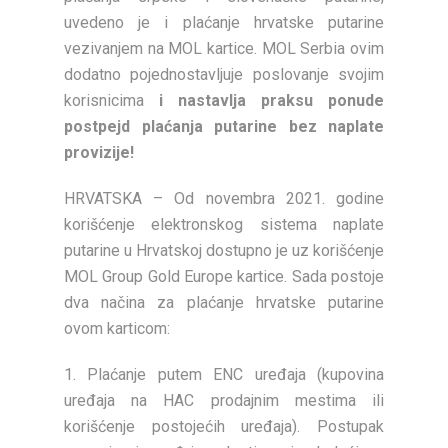
uvedeno je i plaćanje hrvatske putarine
vezivanjem na MOL kartice. MOL Serbia ovim
dodatno pojednostavljuje poslovanje svojim
korisnicima
i nastavlja praksu ponude
postpejd plaćanja putarine bez naplate
provizije!
HRVATSKA – Od novembra 2021. godine
korišćenje elektronskog sistema naplate
putarine u Hrvatskoj dostupno je uz korišćenje
MOL Group Gold Europe kartice. Sada postoje
dva načina za plaćanje hrvatske putarine
ovom karticom:
1. Plaćanje putem ENC uređaja (kupovina
uređaja na HAC prodajnim mestima ili
korišćenje postojećih uređaja). Postupak